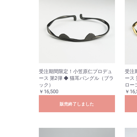
受注期間限定！小笠原仁プロデュ
受注
ース 第2弾 ◆ 猫耳バングル（ブラ
ース
ック）
ロー
￥16,500
￥16,
販売終了しました