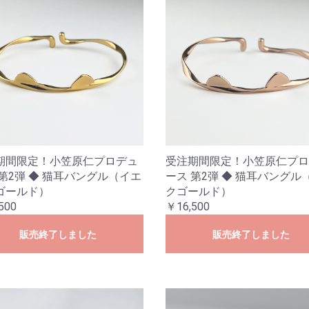
期間限定！小笠原仁プロデュ
受注期間限定！小笠原仁プロ
お買い物を続ける
カートへ進む
 第2弾 ◆ 猫耳バングル（イエ
ース 第2弾 ◆ 猫耳バングル
ゴールド）
クゴールド）
500
￥16,500
販売終了しました
販売終了しました