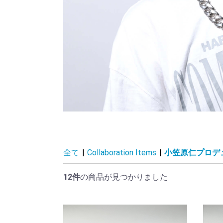
全て
|
Collaboration Items
|
小笠原仁プロデ
12件
の商品が見つかりました