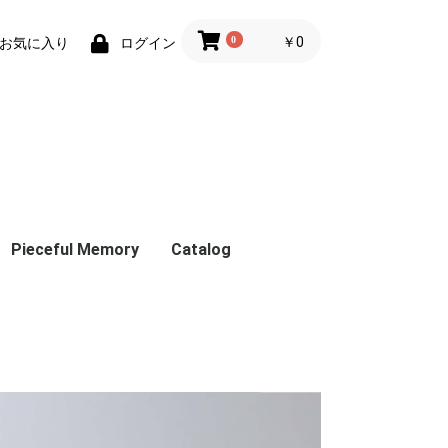
0
￥0
お気に入り
ログイン
Pieceful Memory
Catalog
波多野結衣プロデュー
成瀬心美プロデュース
大槻ひびきプロデュー
涼森れむプロデュース
羽咲みはるプロデュー
ス
ス
ス