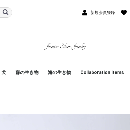
新規会員登録
犬
森の生き物
海の生き物
Collaboration Items
深海生物
海洋生物
古谷静佳プロデュース
小清水亜美プロデュー
株元英彰プロデュース
砂川脩弥プロデュース
石渡真修プロデュース
能登有沙プロデュース
森田優基（アニマルハ
木戸衣吹プロデュース
小笠原仁プロデュース
奥紗瑛子プロデュース
会一太郎プロデュース
デヴィ夫人プロデュー
ふくしひとみプロデュ
原田ちあきプロデュー
T-Powersコラボ
桜咲千依プロデュース
Lynnプロデュース
黒田崇矢プロデュース
小林親弘プロデュース
櫻川めぐプロデュース
LeChatプロデュース
福原香織プロデュース
あやみ旬果プロデュー
篠原かをりプロデュー
キクチミロプロデュー
いぶくろ聖志プロデュ
内田秀プロデュース
Machicoプロデュース
小林涼プロデュース
小溝七夢プロデュース
木村千咲プロデュース
高柳明音プロデュース
松岡一平プロデュース
優希クロエプロデュー
新田恵海プロデュース
種﨑敦美プロデュース
白石涼子プロデュース
きくちゆうきコラボ
立花慎之介プロデュー
てのひらえるプロデュ
オタク欲求開放中！！
仲谷明香プロデュース
都丸ちよプロデュース
miyakoプロデュース
白幡いちほプロデュー
けものフレンズコラボ
中島由貴プロデュース
野水伊織プロデュース
近藤佳奈子プロデュー
山本希望プロデュース
桐谷蝶々プロデュース
村中知プロデュース
山下まみプロデュース
根尾あかりプロデュー
井澤詩織プロデュース
大坪由佳プロデュース
ス
ウスユーキ）プロデュ
ス
ース
ス
ス
ス
ス
ース
ス
ス
ース
コラボ
ス
ス
ス
ース