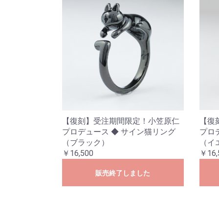
【復刻】受注期間限定！小笠原仁
【復
プロデュース ◆ サイン猫リング
プロ
（ブラック）
（イ
￥16,500
￥16,
販売終了しました