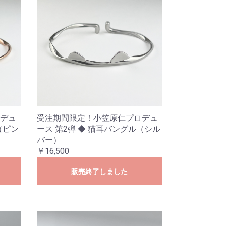
デュ
受注期間限定！小笠原仁プロデュ
（ピン
ース 第2弾 ◆ 猫耳バングル（シル
バー）
￥16,500
販売終了しました